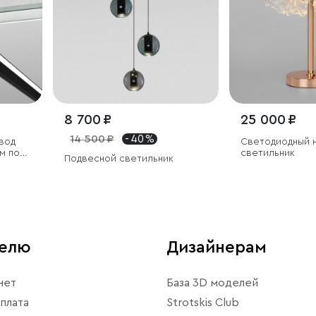
8 700 ₽
25 000 ₽
14 500 ₽
- 40 %
вод
Светодиодный 
м под
светильник
Подвесной светильник
ёрный
телю
Дизайнерам
нет
База 3D моделей
плата
Strotskis Club