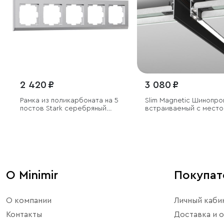
2 420 ₽
3 080 ₽
Рамка из поликарбоната на 5
Slim Magnetic Шинопро
постов Stark серебряный
встраиваемый с место
матовый
светодиодную ленту ч
(2м) 85132/00
О Minimir
Покупа
О компании
Личный каби
Контакты
Доставка и о