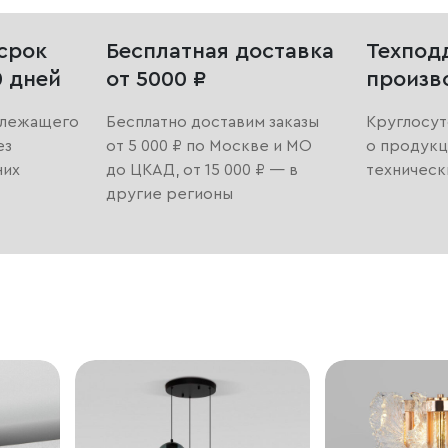
срок
Бесплатная доставка
Техпод
0 дней
от 5000 ₽
произв
длежащего
Бесплатно доставим заказы
Круглосут
ез
от 5 000 ₽ по Москве и МО
о продукц
них
до ЦКАД, от 15 000 ₽ — в
техническ
другие регионы