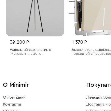
39 200 ₽
1 370 ₽
Напольный светильник с
Выключатель однокла
тканевым плафоном
проходной с подсветк
(айвори акрил)
О Minimir
Покупа
О компании
Личный каби
Контакты
Доставка и о