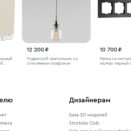
12 200 ₽
10 700 ₽
вишный
Подвесной светильник со
Рамка из метал
ой
стеклянным плафоном
AluMax черный
телю
Дизайнерам
нет
База 3D моделей
плата
Strotskis Club