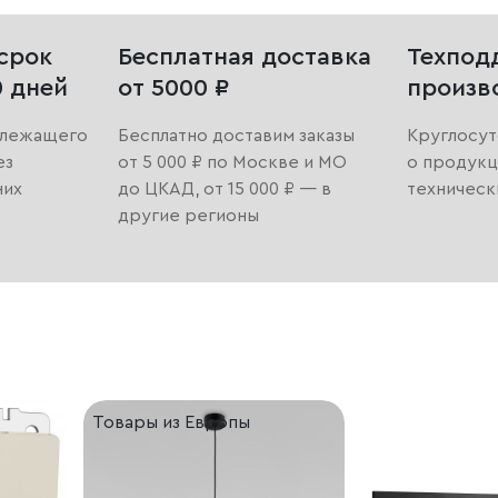
срок
Бесплатная доставка
Техпод
0 дней
от 5000 ₽
произв
длежащего
Бесплатно доставим заказы
Круглосут
ез
от 5 000 ₽ по Москве и МО
о продукц
них
до ЦКАД, от 15 000 ₽ — в
техническ
другие регионы
Товары из Европы