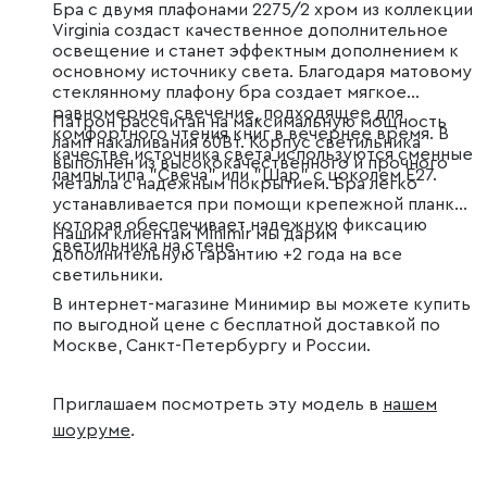
Бра с двумя плафонами 2275/2 хром из коллекции
Virginia создаст качественное дополнительное
освещение и станет эффектным дополнением к
основному источнику света. Благодаря матовому
стеклянному плафону бра создает мягкое
равномерное свечение, подходящее для
Патрон рассчитан на максимальную мощность
комфортного чтения книг в вечернее время. В
ламп накаливания 60Вт. Корпус светильника
качестве источника света используются сменные
выполнен из высококачественного и прочного
лампы типа "Свеча" или "Шар" с цоколем E27.
металла с надежным покрытием. Бра легко
устанавливается при помощи крепежной планки,
которая обеспечивает надежную фиксацию
Нашим клиентам Minimir мы дарим
светильника на стене.
дополнительную гарантию +2 года на все
светильники.
В интернет-магазине Минимир вы можете купить
по выгодной цене с бесплатной доставкой по
Москве, Санкт-Петербургу и России.
Приглашаем посмотреть эту модель в
нашем
шоуруме
.