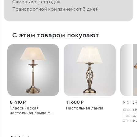
Самовывоз: сегодня
Транспортной компанией: от 3 дней
С этим товаром покупают
8 410 ₽
11 600 ₽
9 510 
Классическая
Настольная лампа
13 600 ₽
настольная лампа с
Настол
абажуром
стиле