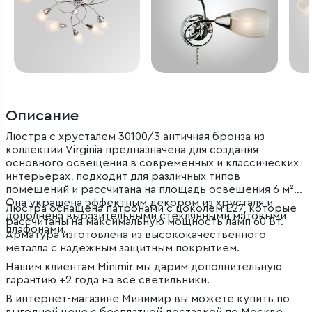
Описание
Люстра с хрусталем 30100/3 античная бронза из
коллекции Virginia предназначена для создания
основного освещения в современных и классических
интерьерах, подходит для различных типов
помещений и рассчитана на площадь освещения 6 м².
Она украшена эффектным декором из хрусталя и
Люстра оснащена патронами с цоколем Е27, которые
дополнена выразительными стеклянными матовыми
рассчитаны на максимальную мощность ламп 60 Вт.
плафонами.
Арматура изготовлена из высококачественного
металла с надежным защитным покрытием.
Нашим клиентам Minimir мы дарим дополнительную
гарантию +2 года на все светильники.
В интернет-магазине Минимир вы можете купить по