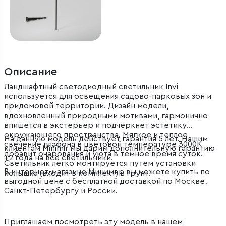
Описание
Ландшафтный светодиодный светильник Invi
используется для освещения садово-парковых зон и
придомовой территории. Дизайн модели,
вдохновленный природными мотивами, гармонично
впишется в экстерьер и подчеркнет эстетику
окружающего пространства. Мягкое и теплое
На данную модель действует гарантия 5 лет. Нашим
свечение плафона в цветовой температуре 3000K
клиентам Minimir мы дарим дополнительную гарантию
добавит очарования и уюта в темное время суток.
+2 года на все светильники.
Светильник легко монтируется путем установки
В интернет-магазине Минимир вы можете купить по
колышка (входит в комплект) в грунт.
выгодной цене с бесплатной доставкой по Москве,
Санкт-Петербургу и России.
Приглашаем посмотреть эту модель в
нашем