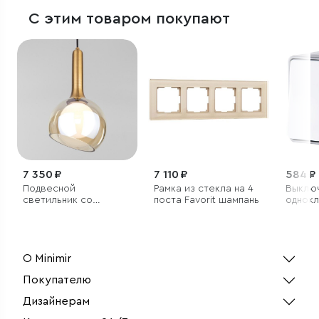
С этим товаром покупают
7 350 ₽
7 110 ₽
584 ₽
Подвесной
Рамка из стекла на 4
Выклю
светильник со
поста Favorit шампань
однок
стеклянным плафоном
влаго
Gallan
О Minimir
Покупателю
Дизайнерам