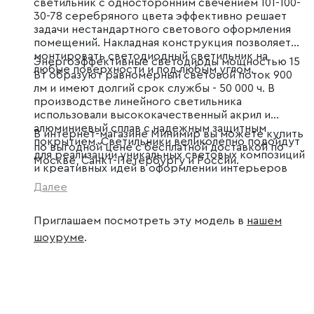
светильник с односторонним свечением 101-100-
30-78 серебряного цвета эффективно решает
задачи нестандартного светового оформления
помещений. Накладная конструкция позволяет
монтировать светодиодный светильник на
Энергоэффективные светодиоды мощностью 15
любые поверхности и под любым углом.
Вт образуют равномерный световой поток 900
лм и имеют долгий срок службы - 50 000 ч. В
производстве линейного светильника
использовали высококачественный акрил и
алюминиевый сплав с надежным защитным
В интернет-магазине Минимир вы можете купить
покрытием. Светильники великолепно подойдут
по выгодной цене с бесплатной доставкой по
для реализации уникальных световых композиций
Москве, Санкт-Петербургу и России.
и креативных идей в оформлении интерьеров
магазинов, офисов и жилых помещений.
Далее
Приглашаем посмотреть эту модель в
нашем
шоуруме
.