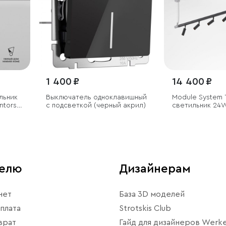
1 400 ₽
14 400 ₽
льник
Выключатель одноклавишный
Module System
ntors
с подсветкой (черный акрил)
светильник 24
(черный)
телю
Дизайнерам
нет
База 3D моделей
плата
Strotskis Club
врат
Гайд для дизайнеров Werke