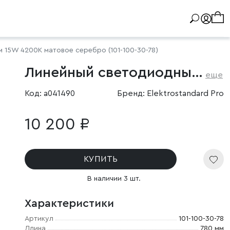
 15W 4200K матовое серебро (101-100-30-78)
Линейный светодиодный накладной односторонний светильник 78см 15Вт 4200К серебряный
еще
Код: a041490
Бренд: Elektrostandard Pro
10 200 ₽
КУПИТЬ
В наличии 3 шт.
Характеристики
Артикул
101-100-30-78
Длина
780 мм