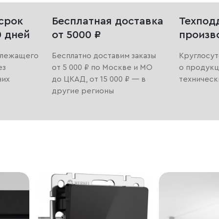
срок
Бесплатная доставка
Техпод
0 дней
от 5000 ₽
произв
длежащего
Бесплатно доставим заказы
Круглосут
ез
от 5 000 ₽ по Москве и МО
о продукц
них
до ЦКАД, от 15 000 ₽ — в
техническ
другие регионы