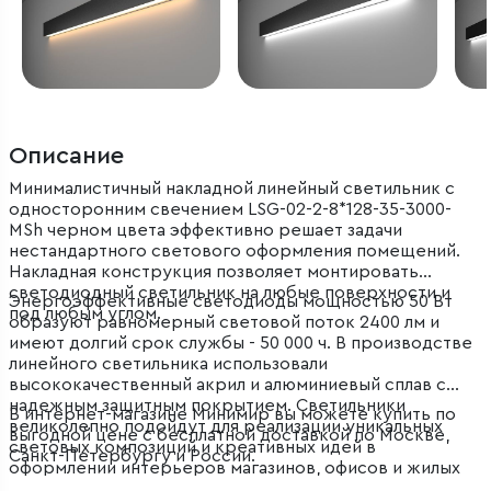
Описание
Минималистичный накладной линейный светильник с
односторонним свечением LSG-02-2-8*128-35-3000-
MSh черном цвета эффективно решает задачи
нестандартного светового оформления помещений.
Накладная конструкция позволяет монтировать
светодиодный светильник на любые поверхности и
Энергоэффективные светодиоды мощностью 50 Вт
под любым углом.
образуют равномерный световой поток 2400 лм и
имеют долгий срок службы - 50 000 ч. В производстве
линейного светильника использовали
высококачественный акрил и алюминиевый сплав с
надежным защитным покрытием. Светильники
В интернет-магазине Минимир вы можете купить по
великолепно подойдут для реализации уникальных
выгодной цене с бесплатной доставкой по Москве,
световых композиций и креативных идей в
Санкт-Петербургу и России.
оформлении интерьеров магазинов, офисов и жилых
помещений.