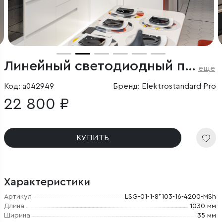
Линейный светодиодный подвесной односторонний светильник 103см 20Вт 4200К черный
еще
Код: a042949
Бренд: Elektrostandard Pro
22 800 ₽
КУПИТЬ
Характеристики
Артикул
LSG-01-1-8*103-16-4200-MSh
Длина
1030 мм
Ширина
35 мм