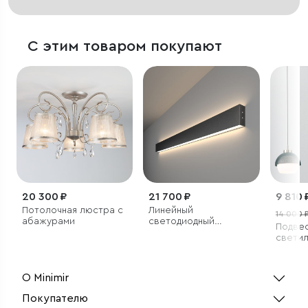
С этим товаром покупают
20 300 ₽
21 700 ₽
9 810 
Потолочная люстра с
Линейный
14 000 
абажурами
светодиодный
Подве
накладной
светил
двусторонний
светильник 103см
40Вт 4200К черный
О Minimir
Покупателю