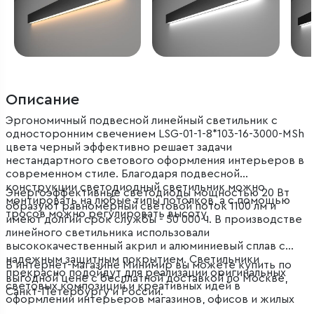
Описание
Эргономичный подвесной линейный светильник с
односторонним свечением LSG-01-1-8*103-16-3000-MSh
цвета черный эффективно решает задачи
нестандартного светового оформления интерьеров в
современном стиле. Благодаря подвесной
конструкции светодиодный светильник можно
Энергоэффективные светодиоды мощностью 20 Вт
монтировать на любые типы потолков, а с помощью
образуют равномерный световой поток 1100 лм и
тросов можно регулировать высоту.
имеют долгий срок службы - 50 000 ч. В производстве
линейного светильника использовали
высококачественный акрил и алюминиевый сплав с
надежным защитным покрытием. Светильники
В интернет-магазине Минимир вы можете купить по
прекрасно подойдут для реализации оригинальных
выгодной цене с бесплатной доставкой по Москве,
световых композиций и креативных идей в
Санкт-Петербургу и России.
оформлении интерьеров магазинов, офисов и жилых
помещений.