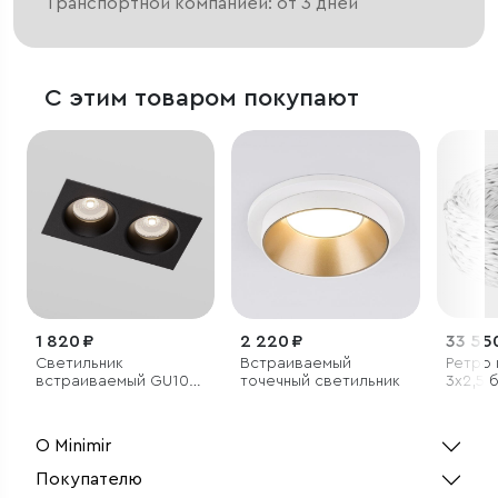
Транспортной компанией: от 3 дней
С этим товаром покупают
1 820 ₽
2 220 ₽
33 55
Светильник
Встраиваемый
Ретро 
встраиваемый GU10
точечный светильник
3х2,5 
черный
О Minimir
Покупателю