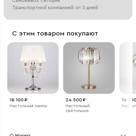
Самовывоз: сегодня
Транспортной компанией: от 3 дней
С этим товаром покупают
18 100 ₽
24 500 ₽
14 700
Настольная лампа
Настольный
Настол
светильник
О Minimir