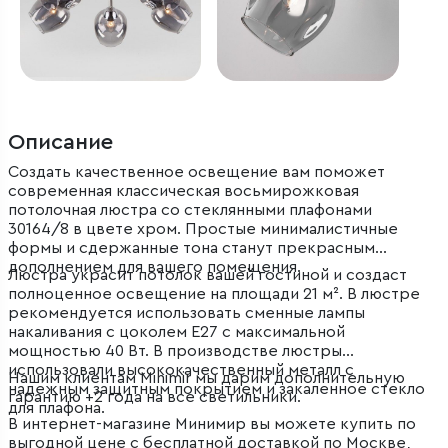
Описание
Создать качественное освещение вам поможет
современная классическая восьмирожковая
потолочная люстра со стеклянными плафонами
30164/8 в цвете хром. Простые минималистичные
формы и сдержанные тона станут прекрасным
дополнением для вашего помещения.
Люстра украсит потолок вашей гостиной и создаст
полноценное освещение на площади 21 м². В люстре
рекомендуется использовать сменные лампы
накаливания с цоколем Е27 с максимальной
мощностью 40 Вт. В производстве люстры
использовали высококачественный металл с
Нашим клиентам Minimir мы дарим дополнительную
надежным защитным покрытием и закаленное стекло
гарантию +2 года на все светильники.
для плафона.
В интернет-магазине Минимир вы можете купить по
выгодной цене с бесплатной доставкой по Москве,