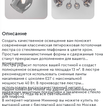
Описание
Создать качественное освещение вам поможет
современная классическая пятирожковая потолочная
люстра со стеклянными плафонами в цвете хром.
Простые минималистичные формы и сдержанные тона
станут прекрасным дополнением для вашего
помещения.
Люстра украсит потолок вашей гостиной и создаст
полноценное освещение на площади 13 м². В люстре
рекомендуется использовать сменные лампы
накаливания с цоколем Е27 с максимальной
мощностью 40 Вт. В производстве люстры
использовали высококачественный металл с
Нашим клиентам Minimir мы дарим дополнительную
надежным защитным покрытием и закаленное стекло
гарантию +2 года на все светильники.
для плафона.
В интернет-магазине Минимир вы можете купить по
выгодной цене с бесплатной доставкой по Москве,