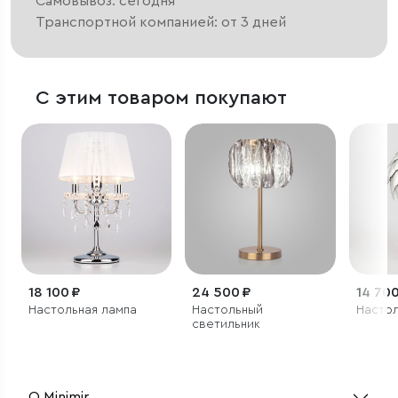
Самовывоз: сегодня
Транспортной компанией: от 3 дней
С этим товаром покупают
18 100 ₽
24 500 ₽
14 700
Настольная лампа
Настольный
Настол
светильник
О Minimir