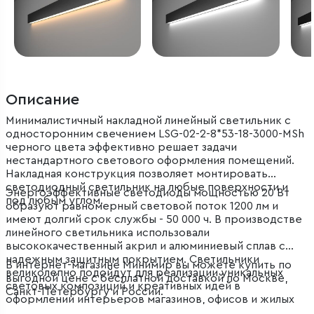
Описание
Минималистичный накладной линейный светильник с
односторонним свечением LSG-02-2-8*53-18-3000-MSh
черного цвета эффективно решает задачи
нестандартного светового оформления помещений.
Накладная конструкция позволяет монтировать
светодиодный светильник на любые поверхности и
Энергоэффективные светодиоды мощностью 20 Вт
под любым углом.
образуют равномерный световой поток 1200 лм и
имеют долгий срок службы - 50 000 ч. В производстве
линейного светильника использовали
высококачественный акрил и алюминиевый сплав с
надежным защитным покрытием. Светильники
В интернет-магазине Минимир вы можете купить по
великолепно подойдут для реализации уникальных
выгодной цене с бесплатной доставкой по Москве,
световых композиций и креативных идей в
Санкт-Петербургу и России.
оформлении интерьеров магазинов, офисов и жилых
помещений.