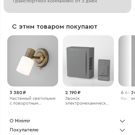
Транспортной компанией: от 3 дней
С этим товаром покупают
3 380 ₽
2 190 ₽
6 640 
Настенный светильник
Звонок
Настен
с поворотным
электромеханический
плафоном
1M IP44
О Minimir
Покупателю