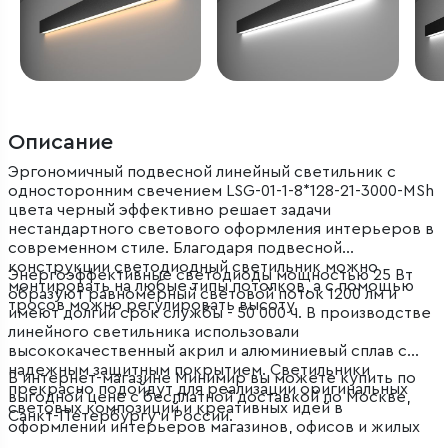
Описание
Эргономичный подвесной линейный светильник с
односторонним свечением LSG-01-1-8*128-21-3000-MSh
цвета черный эффективно решает задачи
нестандартного светового оформления интерьеров в
современном стиле. Благодаря подвесной
конструкции светодиодный светильник можно
Энергоэффективные светодиоды мощностью 25 Вт
монтировать на любые типы потолков, а с помощью
образуют равномерный световой поток 1200 лм и
тросов можно регулировать высоту.
имеют долгий срок службы - 50 000 ч. В производстве
линейного светильника использовали
высококачественный акрил и алюминиевый сплав с
надежным защитным покрытием. Светильники
В интернет-магазине Минимир вы можете купить по
прекрасно подойдут для реализации оригинальных
выгодной цене с бесплатной доставкой по Москве,
световых композиций и креативных идей в
Санкт-Петербургу и России.
оформлении интерьеров магазинов, офисов и жилых
помещений.