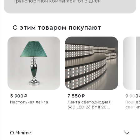
Транспортной компанией: от 3 дней
С этим товаром покупают
5 900 ₽
7 550 ₽
9 900 
Настольная лампа
Лента светодиодная
Подве
360 LED 26 Вт IP20
светил
трехрядная 4200К
алеба
дневной белый, 5м
О Minimir