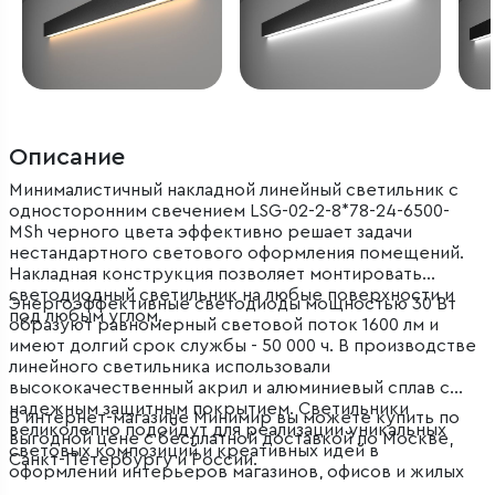
Описание
Минималистичный накладной линейный светильник с
односторонним свечением LSG-02-2-8*78-24-6500-
MSh черного цвета эффективно решает задачи
нестандартного светового оформления помещений.
Накладная конструкция позволяет монтировать
светодиодный светильник на любые поверхности и
Энергоэффективные светодиоды мощностью 30 Вт
под любым углом.
образуют равномерный световой поток 1600 лм и
имеют долгий срок службы - 50 000 ч. В производстве
линейного светильника использовали
высококачественный акрил и алюминиевый сплав с
надежным защитным покрытием. Светильники
В интернет-магазине Минимир вы можете купить по
великолепно подойдут для реализации уникальных
выгодной цене с бесплатной доставкой по Москве,
световых композиций и креативных идей в
Санкт-Петербургу и России.
оформлении интерьеров магазинов, офисов и жилых
помещений.