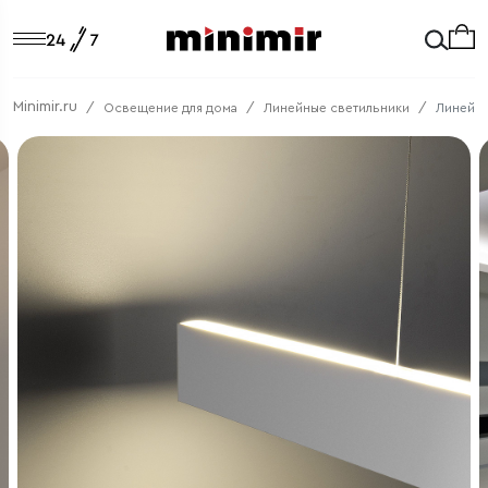
Minimir.ru
Освещение для дома
Линейные светильники
Линейны