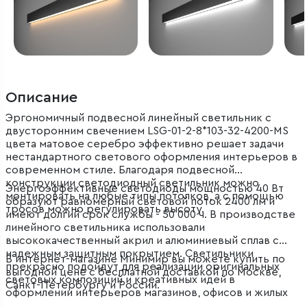
Описание
Эргономичный подвесной линейный светильник с
двусторонним свечением LSG-01-2-8*103-32-4200-MS
цвета матовое серебро эффективно решает задачи
нестандартного светового оформления интерьеров в
современном стиле. Благодаря подвесной
конструкции светодиодный светильник можно
Энергоэффективные светодиоды мощностью 40 Вт
монтировать на любые типы потолков, а с помощью
образуют равномерный световой поток 2400 лм и
тросов можно регулировать высоту.
имеют долгий срок службы - 50 000 ч. В производстве
линейного светильника использовали
высококачественный акрил и алюминиевый сплав с
надежным защитным покрытием. Светильники
В интернет-магазине Минимир вы можете купить по
прекрасно подойдут для реализации оригинальных
выгодной цене с бесплатной доставкой по Москве,
световых композиций и креативных идей в
Санкт-Петербургу и России.
оформлении интерьеров магазинов, офисов и жилых
помещений.