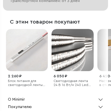
Транспортной компанией: от 3 дней
С этим товаром покупают
2 260 ₽
6 050 ₽
6 420
Блок питания для
Светодиодная лента
Настен
светодиодной ленты
24 В 16 Вт/м 240 Led/
в стил
12V 60W
м 2835 IP65, дневной
белый 4200K, 5 м
О Minimir
Покупателю