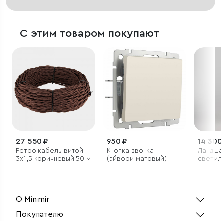
С этим товаром покупают
27 550 ₽
950 ₽
14 300
Ретро кабель витой
Кнопка звонка
Ландш
3х1,5 коричневый 50 м
(айвори матовый)
светил
3000K 
О Minimir
Покупателю