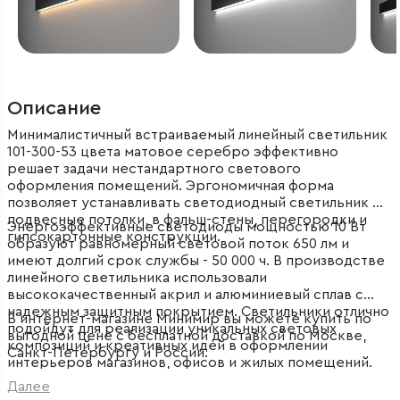
Описание
Минималистичный встраиваемый линейный светильник
101-300-53 цвета матовое серебро эффективно
решает задачи нестандартного светового
оформления помещений. Эргономичная форма
позволяет устанавливать светодиодный светильник в
подвесные потолки, в фальш-стены, перегородки и
Энергоэффективные светодиоды мощностью 10 Вт
гипсокартонные конструкции.
образуют равномерный световой поток 650 лм и
имеют долгий срок службы - 50 000 ч. В производстве
линейного светильника использовали
высококачественный акрил и алюминиевый сплав с
надежным защитным покрытием. Светильники отлично
В интернет-магазине Минимир вы можете купить по
подойдут для реализации уникальных световых
выгодной цене с бесплатной доставкой по Москве,
композиций и креативных идей в оформлении
Санкт-Петербургу и России.
интерьеров магазинов, офисов и жилых помещений.
Далее