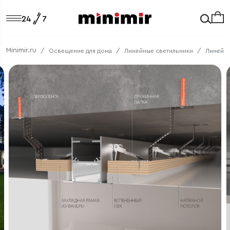
Minimir.ru
Освещение для дома
Линейные светильники
Линейны