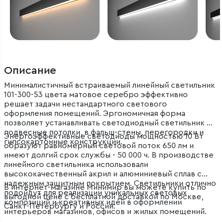
Описание
Минималистичный встраиваемый линейный светильник
101-300-53 цвета матовое серебро эффективно
решает задачи нестандартного светового
оформления помещений. Эргономичная форма
позволяет устанавливать светодиодный светильник в
подвесные потолки, в фальш-стены, перегородки и
Энергоэффективные светодиоды мощностью 10 Вт
гипсокартонные конструкции.
образуют равномерный световой поток 650 лм и
имеют долгий срок службы - 50 000 ч. В производстве
линейного светильника использовали
высококачественный акрил и алюминиевый сплав с
надежным защитным покрытием. Светильники отлично
В интернет-магазине Минимир вы можете купить по
подойдут для реализации уникальных световых
выгодной цене с бесплатной доставкой по Москве,
композиций и креативных идей в оформлении
Санкт-Петербургу и России.
интерьеров магазинов, офисов и жилых помещений.