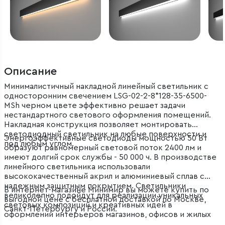
Описание
Минималистичный накладной линейный светильник с
односторонним свечением LSG-02-2-8*128-35-6500-
MSh черном цвете эффективно решает задачи
нестандартного светового оформления помещений.
Накладная конструкция позволяет монтировать
светодиодный светильник на любые поверхности и
Энергоэффективные светодиоды мощностью 50 Вт
под любым углом.
образуют равномерный световой поток 2400 лм и
имеют долгий срок службы - 50 000 ч. В производстве
линейного светильника использовали
высококачественный акрил и алюминиевый сплав с
надежным защитным покрытием. Светильники
В интернет-магазине Минимир вы можете купить по
великолепно подойдут для реализации уникальных
выгодной цене с бесплатной доставкой по Москве,
световых композиций и креативных идей в
Санкт-Петербургу и России.
оформлении интерьеров магазинов, офисов и жилых
помещений.