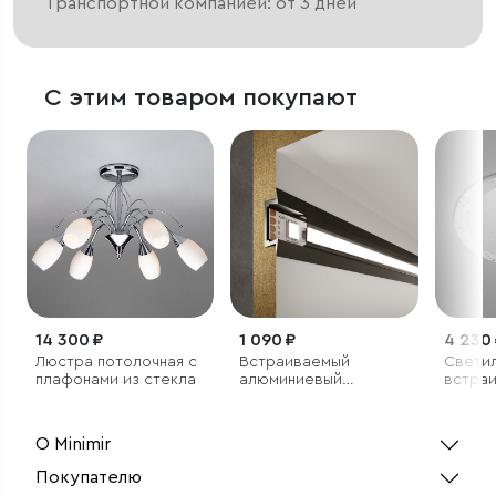
Транспортной компанией: от 3 дней
С этим товаром покупают
14 300 ₽
1 090 ₽
4 230
Люстра потолочная с
Встраиваемый
Свети
плафонами из стекла
алюминиевый
встраи
профиль для
LED 30
светодиодной ленты
О Minimir
Покупателю