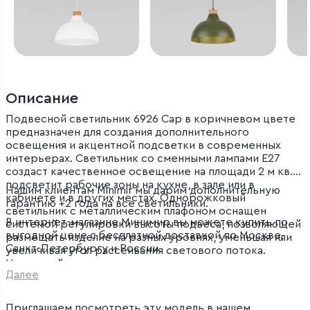
Описание
Подвесной светильник 6926 Cap в коричневом цвете
предназначен для создания дополнительного
освещения и акцентной подсветки в современных
интерьерах. Светильник со сменными лампами E27
создаст качественное освещение на площади 2 м кв. и
подсветит рабочие зоны на кухне, в зале или в
Нашим клиентам Minimir мы дарим дополнительную
кабинете и в других местах. Однорожковый
гарантию +2 года на все светильники.
светильник с металлическим плафоном оснащен
В интернет-магазине Минимир вы можете купить по
системой регулировки высоты подвеса, позволяющей
выгодной цене с бесплатной доставкой по Москве,
размещать изделие на разных уровнях, уменьшая или
Санкт-Петербургу и России.
увеличивая угол рассеивания светового потока.
Накладной светильник просто устанавливается на
Далее
натяжных потолках при помощи монтажной планки.
Приглашаем посмотреть эту модель в
нашем