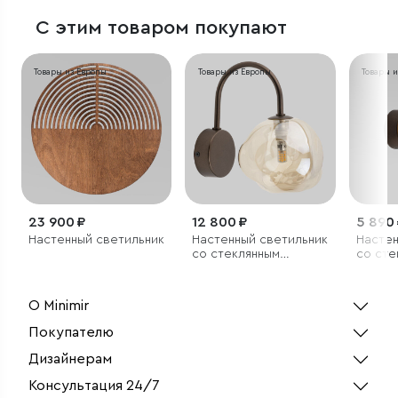
С этим товаром покупают
Товары из Европы
Товары из Европы
Товары 
23 900 ₽
12 800 ₽
5 890
Настенный светильник
Настенный светильник
Настен
со стеклянным
со сте
плафоном
плафо
О Minimir
Покупателю
Дизайнерам
Консультация 24/7