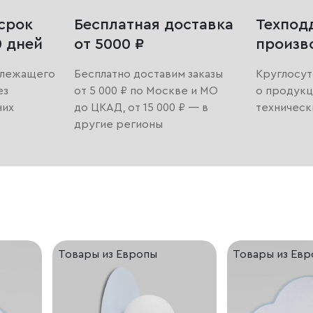
срок
Бесплатная доставка
Техпод
0 дней
от 5000 ₽
произв
длежащего
Бесплатно доставим заказы
Круглосут
ез
от 5 000 ₽ по Москве и МО
о продукц
них
до ЦКАД, от 15 000 ₽ — в
техническ
другие регионы
Товары из Европы
Товары из Ев