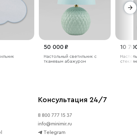
50 000 ₽
10 70
тильник
Настольный светильник с
Настоль
тканевым абажуром
стеклян
Консультация 24/7
8 800 777 15 37
info@minimir.ru
l
Telegram