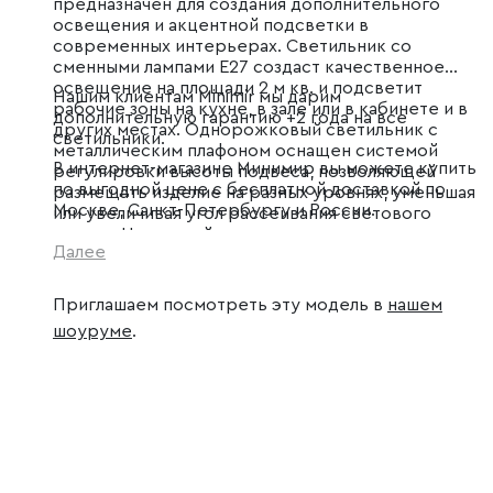
предназначен для создания дополнительного
освещения и акцентной подсветки в
современных интерьерах. Светильник со
сменными лампами E27 создаст качественное
освещение на площади 2 м кв. и подсветит
Нашим клиентам Minimir мы дарим
рабочие зоны на кухне, в зале или в кабинете и в
дополнительную гарантию +2 года на все
других местах. Однорожковый светильник с
светильники.
металлическим плафоном оснащен системой
В интернет-магазине Минимир вы можете купить
регулировки высоты подвеса, позволяющей
по выгодной цене с бесплатной доставкой по
размещать изделие на разных уровнях, уменьшая
Москве, Санкт-Петербургу и России.
или увеличивая угол рассеивания светового
потока. Накладной светильник просто
Далее
устанавливается на натяжных потолках при
помощи монтажной планки.
Приглашаем посмотреть эту модель в
нашем
шоуруме
.