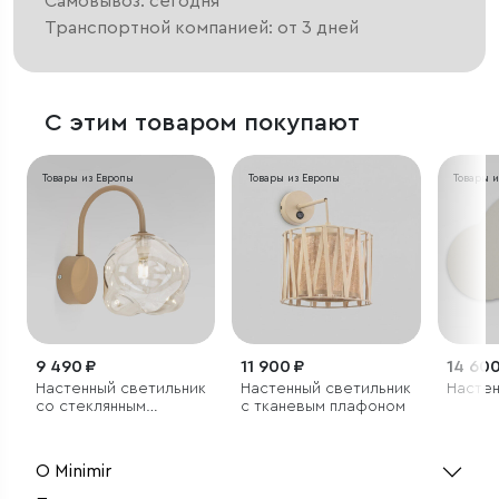
Самовывоз: сегодня
Транспортной компанией: от 3 дней
С этим товаром покупают
Товары из Европы
Товары из Европы
Товары 
9 490 ₽
11 900 ₽
14 600
Настенный светильник
Настенный светильник
Настен
со стеклянным
с тканевым плафоном
плафоном
О Minimir