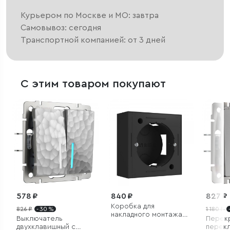
Курьером по Москве и МО: завтра
Самовывоз: сегодня
Транспортной компанией: от 3 дней
С этим товаром покупают
578 ₽
840 ₽
827 ₽
Коробка для
826 ₽
- 30 %
1 180 ₽
накладного монтажа
Выключатель
Перек
черный
двухклавишный с
перек