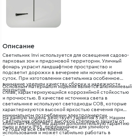
Описание
Светильник Invi используется для освещения садово-
парковых зон и придомовой территории. Уличный
фонарь украсит ландшафтное пространство и
подсветит дорожки в вечернее или ночное время
суток. При изготовлении светильника особенное
внимание уделили качеству сборки и надежности
Основным материалом изделия является алюминиевый
покрытия.
сплав, характеризующийся коррозийной стойкостью
и прочностью. В качестве источника света в
светильнике используют светодиоды COB, которые
характеризуются высокой яркостью свечения при
минимальном потреблении электроэнергии.
На данную модель действует гарантия 5 лет. Нашим
Светильник обладает высокой степенью защиты от
клиентам Minimir мы дарим дополнительную гарантию
пыли и влаги IP65, предназначен для уличного
+2 года на все светильники.
использования и может стабильно работать в