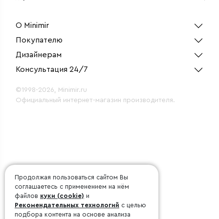
подсветкой (Hammer
двухк
серебряный)
сереб
О Minimir
Покупателю
Дизайнерам
Консультация 24/7
©1998-2026, Minimir.ru
Официальный интернет-магазин производителя.
Продолжая пользоваться сайтом Вы
соглашаетесь с применением на нём
файлов
куки (cookie)
и
Рекомендательных технологий
с целью
подбора контента на основе анализа