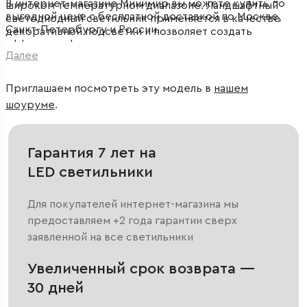
В интернет-магазине Минимир вы можете купить по
широком температурном диапазоне. Ландшафтный
выгодной цене с бесплатной доставкой по Москве,
светодиодный светильник применяется в качестве
Санкт-Петербургу и России.
декоративной подсветки и позволяет создать
эффектное функциональное освещение на дачных
Далее
участках, в парках и скверах.
Приглашаем посмотреть эту модель в
нашем
шоуруме
.
Гарантия 7 лет на
LED светильники
Для покупателей интернет-магазина мы
предоставляем +2 года гарантии сверх
заявленной на все светильники
Увеличенный срок возврата —
30 дней