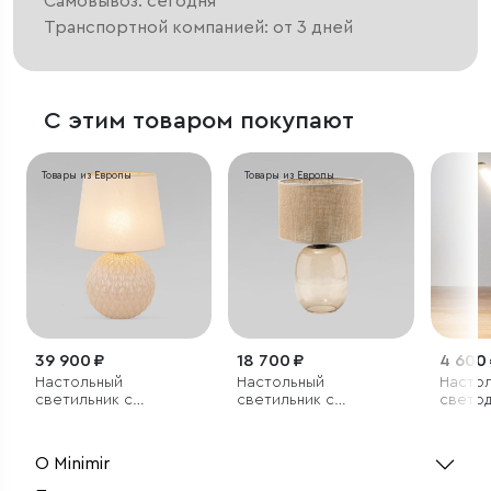
Самовывоз: сегодня
Транспортной компанией: от 3 дней
С этим товаром покупают
Товары из Европы
Товары из Европы
39 900 ₽
18 700 ₽
4 600
Настольный
Настольный
Насто
светильник с
светильник с
свето
тканевым абажуром
тканевым абажуром
светил
бежев
О Minimir