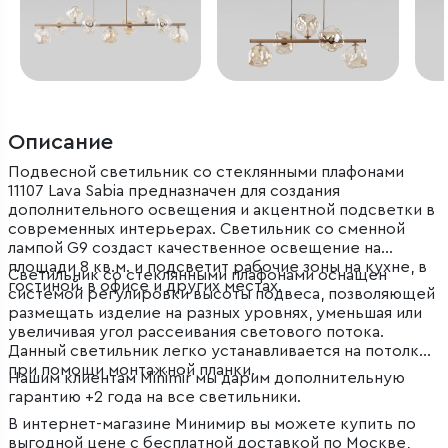
Описание
Подвесной светильник со стеклянными плафонами
11107 Lava Sabia предназначен для создания
дополнительного освещения и акцентной подсветки в
современных интерьерах. Светильник со сменной
лампой G9 создаст качественное освещение на
площади 8 кв.м. и подсветит рабочие зоны на кухне, в
Светильник со стеклянными плафонами оснащен
гостиной, в офисе и других местах.
системой регулировки высоты подвеса, позволяющей
размещать изделие на разных уровнях, уменьшая или
увеличивая угол рассеивания светового потока.
Данный светильник легко устанавливается на потолке
при помощи монтажной планки.
Нашим клиентам Minimir мы дарим дополнительную
гарантию +2 года на все светильники.
В интернет-магазине Минимир вы можете купить по
выгодной цене с бесплатной доставкой по Москве,