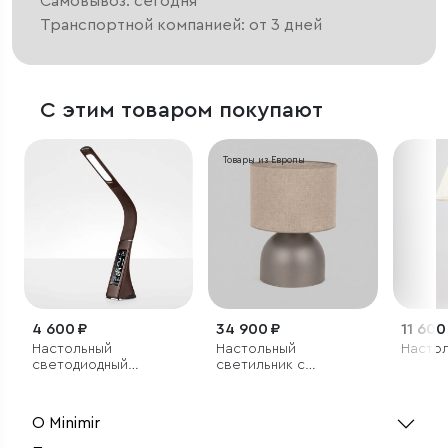
Самовывоз: сегодня
Транспортной компанией: от 3 дней
С этим товаром покупают
Товары из Европы
4 600 ₽
34 900 ₽
11 600
Настольный
Настольный
Настол
светодиодный
светильник с
светильник Elara
тканевым плафоном
коричневый
О Minimir