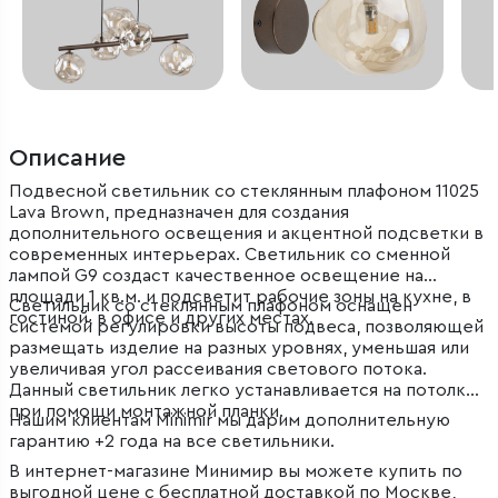
Описание
Подвесной светильник со стеклянным плафоном 11025
Lava Brown, предназначен для создания
дополнительного освещения и акцентной подсветки в
современных интерьерах. Светильник со сменной
лампой G9 создаст качественное освещение на
площади 1 кв.м. и подсветит рабочие зоны на кухне, в
Светильник со стеклянным плафоном оснащен
гостиной, в офисе и других местах.
системой регулировки высоты подвеса, позволяющей
размещать изделие на разных уровнях, уменьшая или
увеличивая угол рассеивания светового потока.
Данный светильник легко устанавливается на потолке
при помощи монтажной планки.
Нашим клиентам Minimir мы дарим дополнительную
гарантию +2 года на все светильники.
В интернет-магазине Минимир вы можете купить по
выгодной цене с бесплатной доставкой по Москве,