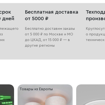
срок
Бесплатная доставка
Техпод
0 дней
от 5000 ₽
произв
длежащего
Бесплатно доставим заказы
Круглосут
ез
от 5 000 ₽ по Москве и МО
о продукц
них
до ЦКАД, от 15 000 ₽ — в
техническ
другие регионы
Товары из Европы