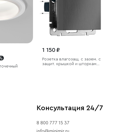
1 150 ₽
 %
Розетка влагозащ. с зазем. с
защит. крышкой и шторками
точечный
N (графит рифленый)
Консультация 24/7
8 800 777 15 37
info@minimir.ru