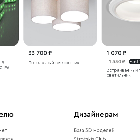
33 700 ₽
1 070 ₽
1 530 ₽
- 30
 В
Потолочный светильник
0 IP65,
Встраиваемый 
светильник
телю
Дизайнерам
нет
База 3D моделей
плата
Strotskis Club