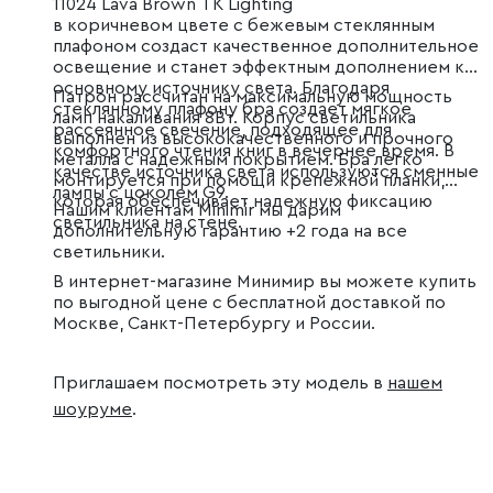
11024 Lava Brown TK Lighting
в коричневом цвете с бежевым стеклянным
плафоном создаст качественное дополнительное
освещение и станет эффектным дополнением к
основному источнику света. Благодаря
Патрон рассчитан на максимальную мощность
стеклянному плафону бра создает мягкое
ламп накаливания 8Вт. Корпус светильника
рассеянное свечение, подходящее для
выполнен из высококачественного и прочного
комфортного чтения книг в вечернее время. В
металла с надежным покрытием. Бра легко
качестве источника света используются сменные
монтируется при помощи крепежной планки,
лампы с цоколем G9.
которая обеспечивает надежную фиксацию
Нашим клиентам Minimir мы дарим
светильника на стене.
дополнительную гарантию +2 года на все
светильники.
В интернет-магазине Минимир вы можете купить
по выгодной цене с бесплатной доставкой по
Москве, Санкт-Петербургу и России.
Приглашаем посмотреть эту модель в
нашем
шоуруме
.