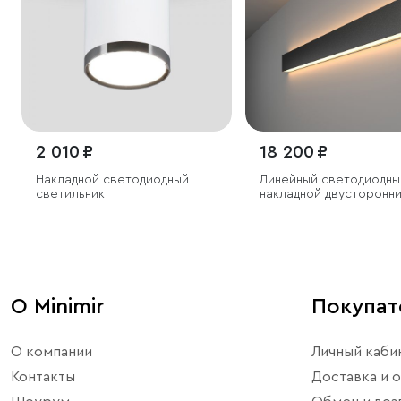
2 010 ₽
18 200 ₽
Накладной светодиодный
Линейный светодиодны
светильник
накладной двусторонн
светильник 78см 30Вт
черный
О Minimir
Покупа
О компании
Личный каби
Контакты
Доставка и о