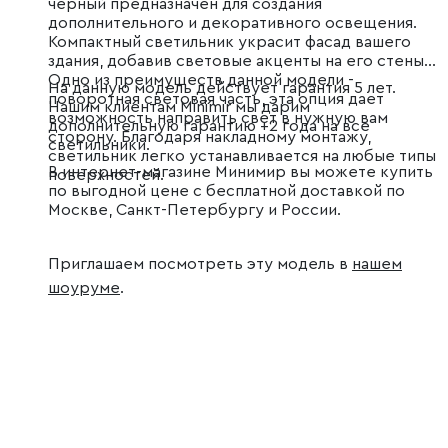
черный предназначен для создания
дополнительного и декоративного освещения.
Компактный светильник украсит фасад вашего
здания, добавив световые акценты на его стены.
Одно из преимуществ данной модели -
На данную модель действует гарантия 5 лет.
поворотная световая часть, эта опция дает
Нашим клиентам Minimir мы дарим
возможность направить свет в нужную вам
дополнительную гарантию +2 года на все
сторону. Благодаря накладному монтажу,
светильники.
светильник легко устанавливается на любые типы
В интернет-магазине Минимир вы можете купить
поверхностей.
по выгодной цене с бесплатной доставкой по
Москве, Санкт-Петербургу и России.
Приглашаем посмотреть эту модель в
нашем
шоуруме
.