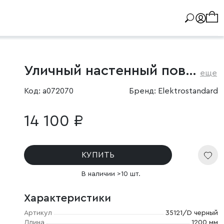
Уличный настенный поворотный светильник Argos 3000K черный
еще
Код: a072070
Бренд: Elektrostandard
14 100 ₽
КУПИТЬ
В наличии >10 шт.
Характеристики
Артикул
35121/D черный
Длина
1200 мм