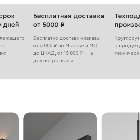
срок
Бесплатная доставка
Техпод
0 дней
от 5000 ₽
произв
длежащего
Бесплатно доставим заказы
Круглосут
ез
от 5 000 ₽ по Москве и МО
о продукц
них
до ЦКАД, от 15 000 ₽ — в
техническ
другие регионы