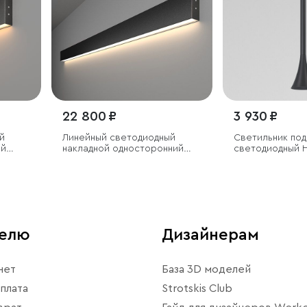
22 800 ₽
3 930 ₽
й
Линейный светодиодный
Светильник по
ий
накладной односторонний
светодиодный H
 3000К
светильник 128см 25Вт
черный
4200К черный
телю
Дизайнерам
нет
База 3D моделей
плата
Strotskis Club