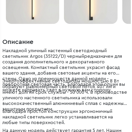
Описание
Накладной уличный настенный светодиодный
светильник Argos (35122/D) черныйредназначен для
создания дополнительного и декоративного
освещения. Компактный светильник украсит фасад
вашего здания, добавив световые акценты на его
стены. Одно из преимуществ данной модели -
Энергоэффективные светодиоды мощностью 8 Вт
поворотная световая часть. Благодаря этой опции вы
образуют равномерный световой поток 407 лм и
можете направить свет в нужную вам сторону.
имеют долгий срок службы - 50 000 ч. В производстве
уличного настенного светильника использовали
высококачественный алюминиевый сплав с надежным
защитным покрытием.
Благодаря простой конструкции эргономичный
накладной светильник легко устанавливается на
любые типы поверхностей.
На данную модель действует гарантия 5 лет. Нашим