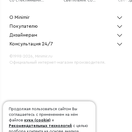
со стеклянными
светильник со
свето
плафонами
стеклянными
светил
плафонами
О Minimir
Покупателю
Дизайнерам
Консультация 24/7
©1998-2026, Minimir.ru
Официальный интернет-магазин производителя.
Продолжая пользоваться сайтом Вы
соглашаетесь с применением на нём
файлов
куки (cookie)
и
Рекомендательных технологий
с целью
подбора контента на основе анализа