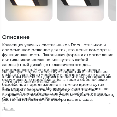
Описание
Коллекция уличных светильников Dors - стильное и
современное решение для тех, кто ценит комфорт и
функциональность. Лаконичная форма и строгие линии
светильников идеально впишутся в любой
ландшафтный дизайн, от классического до
современного. Мягкое, рассеянное освещение
На данную модель действует гарантия 5 лет. Нашим
создает уютную атмосферу и подчеркивает красоту
клиентам Minimir мы дарим дополнительную гарантию
окружающего пространства, а также обеспечивает
+2 года на все светильники.
безопасное передвижение в темное время суток.
В интернет-магазине Минимир вы можете купить по
Благодаря поворотному плафону, свет можно
выгодной цене с бесплатной доставкой по Москве,
направить на необходимые участки, будь то: дорожки,
Санкт-Петербургу и России.
растения или элементы декора вашего сада.
Светильники устойчивы к воздействию окружающей
Далее
среды и прослужат вам долгие годы.