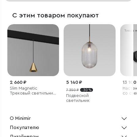
С этим товаром покупают
Товары 
2 660 ₽
5 140 ₽
13 100
Slim Magnetic
Настен
7 350 ₽
- 30 %
Трековый светильник
со сте
Подвесной
5W 4200K Event
плафо
светильник
латунь 85039/01
О Minimir
Покупателю
Дизайнерам