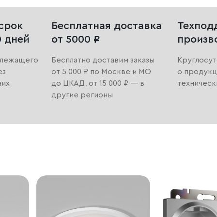
срок
Бесплатная доставка
Техпод
0 дней
от 5000 ₽
произв
длежащего
Бесплатно доставим заказы
Круглосут
ез
от 5 000 ₽ по Москве и МО
о продукц
них
до ЦКАД, от 15 000 ₽ — в
техническ
другие регионы