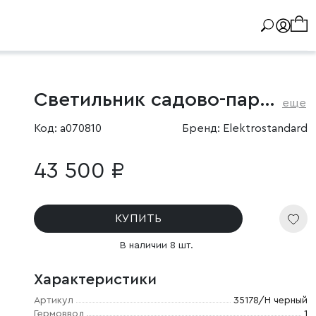
Светильник садово-парковый светодиодный Firenze черный
еще
Код: a070810
Бренд: Elektrostandard
43 500 ₽
КУПИТЬ
В наличии 8 шт.
Характеристики
Артикул
35178/H черный
Гермоввод
1