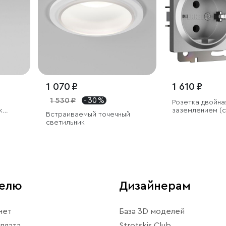
1 070 ₽
1 610 ₽
1 530 ₽
- 30 %
Розетка двойна
к
заземлением (
Встраиваемый точечный
матовый)
светильник
телю
Дизайнерам
нет
База 3D моделей
плата
Strotskis Club