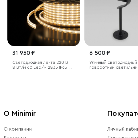
31 950 ₽
6 500 ₽
Светодиодная лента 220 В
Уличный светодиодный
8 Вт/м 60 Led/м 2835 IP65,
поворотный светильни
дневной белый 4200K, 50 м
VISOR чёрный
О Minimir
Покупа
О компании
Личный каби
Контакты
Доставка и о