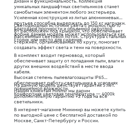
дизайн и функциональность. Коллекция
уникальных ландшафтных светильников станет
самобытным элементом любого экстерьера.
Усиленная конструкция из литых алюминиевых
прутьев способна выдержать до 150 кг нагрузки.
Светодиодный источник света с мощностью 10
Благодаря прочности и объемной округлой
Вт расположен под крышкой, что обеспечивает
форме данная модель может использоваться как
рассеянный световой поток. Структура стальных
столик или место для сидения.
стержней, организованных по кругу, помогает
создавать эффект света и тени на поверхности.
В комплект входит гермоввод, который
обеспечивает защиту от попадания пыли, влаги и
других внешних воздействий в месте ввода
кабеля.
Высокая степень пылевлагозащиты IP65
обеспечивает работу светильника в условиях
На данную модель действует гарантия 5 лет.
повышенной влажности.
Нашим клиентам Minimir мы дарим
Комфортная цветовая температура — 4000k
дополнительную гарантию +2 года на все
светильники.
В интернет-магазине Минимир вы можете купить
по выгодной цене с бесплатной доставкой по
Москве, Санкт-Петербургу и России.