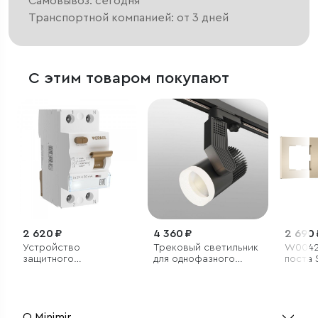
Самовывоз: сегодня
Транспортной компанией: от 3 дней
С этим товаром покупают
2 620 ₽
4 360 ₽
2 690 
Устройство
Трековый светильник
W00429
защитного
для однофазного
поста 
отключения (УЗО)
шинопровода Accord
софт)
1P+N 25 A 30 mА АС 6
черный 30W 4200K
kА
(1 шт.)
О Minimir