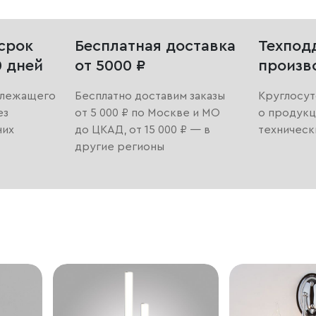
срок
Бесплатная доставка
Техпод
0 дней
от 5000 ₽
произв
длежащего
Бесплатно доставим заказы
Круглосут
ез
от 5 000 ₽ по Москве и МО
о продукц
них
до ЦКАД, от 15 000 ₽ — в
техническ
другие регионы