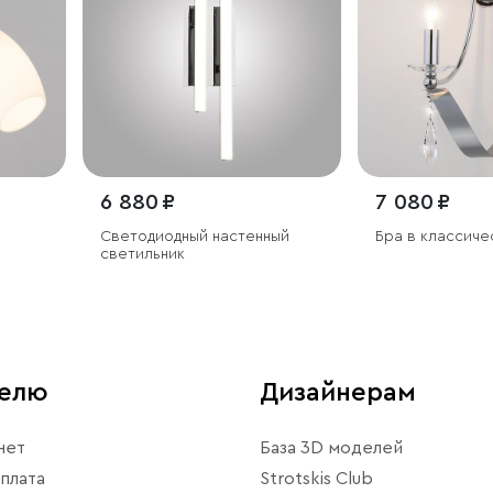
6 880 ₽
7 080 ₽
Светодиодный настенный
Бра в классиче
светильник
телю
Дизайнерам
нет
База 3D моделей
плата
Strotskis Club