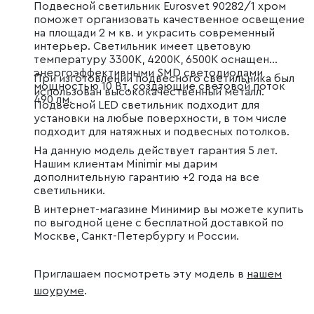
Подвесной светильник Eurosvet 90282/1 хром
поможет организовать качественное освещение
на площади 2 м кв. и украсить современный
интерьер. Светильник имеет цветовую
температуру 3300К, 4200К, 6500К оснащен
энергоэффективными SMD светодиодами
При изготовлении подвесного светильника был
мощностью 10 Вт, создающие световой поток
использован высококачественный металл.
490 лм.
Подвесной LED светильник подходит для
установки на любые поверхности, в том числе
подходит для натяжных и подвесных потолков.
На данную модель действует гарантия 5 лет.
Нашим клиентам Minimir мы дарим
дополнительную гарантию +2 года на все
светильники.
В интернет-магазине Минимир вы можете купить
по выгодной цене с бесплатной доставкой по
Москве, Санкт-Петербургу и России.
Приглашаем посмотреть эту модель в
нашем
шоуруме
.