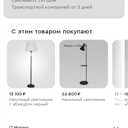
Самовывоз: сегодня
Транспортной компанией: от 3 дней
С этим товаром покупают
Товары из Европы
13 100 ₽
26 800 ₽
13 900
Напольный светильник
Напольный светильник
Торше
с абажуром черный
черны
О Minimir