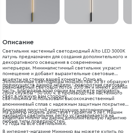
Описание
Светильник настенный светодиодный Alto LED 3000K
латунь предназначен для создания дополнительного и
декоративного освещения в современных
интерьерах. Минималистичный светильник украсит
помещение и добавит выразительные световые
акценты на стенах вашей комнаты. Одно из
Экономичные светодиоды мощностью 30 Вт образуют
преимуществ данной модели - поворотная световая
равномерный световой поток 2010 лм и имеют долгий
часть. Благодаря этой опции вы можете направить
срок службы - 50 000 ч. В производстве настенного
свет в нужную вам сторону.
светильника использовали высококачественный
алюминиевый сплав с надежным защитным покрытием.
Благодаря простой конструкции эргономичный
На данную модель действует гарантия 5 лет. Нашим
накладной светильник легко устанавливается на
клиентам Minimir мы дарим дополнительную гарантию
любые типы поверхностей.
+2 года на все светильники.
В интернет-магазине Минимир вы можете купить по