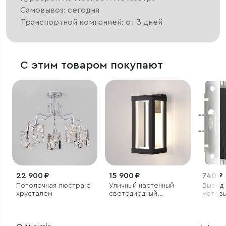
Самовывоз: сегодня
Транспортной компанией: от 3 дней
С этим товаром покупают
22 900 ₽
15 900 ₽
740 ₽
Потолочная люстра с
Уличный настенный
Вывод 
хрусталем
светодиодный
матов
светильник Frame LED
IP54