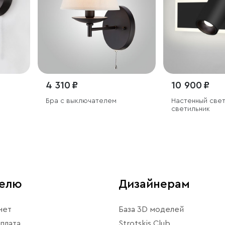
4 310 ₽
10 900 ₽
Бра с выключателем
Настенный све
светильник
телю
Дизайнерам
нет
База 3D моделей
плата
Strotskis Club