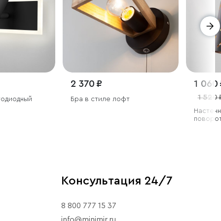
2 370 ₽
1 060 
1 520 
тодиодный
Бра в стиле лофт
Настенн
поворо
Консультация 24/7
8 800 777 15 37
info@minimir.ru