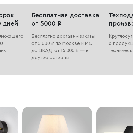
срок
Бесплатная доставка
Техпод
0 дней
от 5000 ₽
произв
длежащего
Бесплатно доставим заказы
Круглосут
ез
от 5 000 ₽ по Москве и МО
о продукц
них
до ЦКАД, от 15 000 ₽ — в
техническ
другие регионы