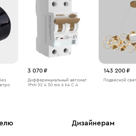
3 070 ₽
143 200 ₽
без
Дифференциальный автомат
Подвесной све
ретро
1P+N 32 A 30 mА 6 kА C А
телю
Дизайнерам