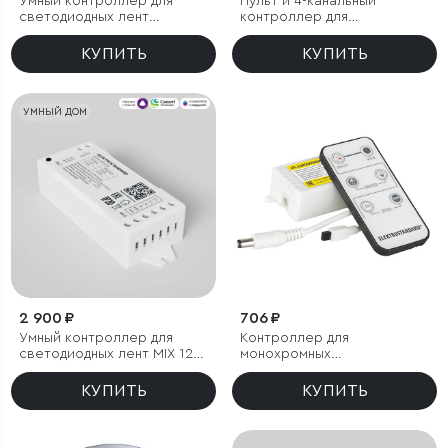
Умный контроллер для
Пульт и 4-канальный
светодиодных лент
контроллер для
RGBWW 12-24 В
дистанционного управления
освещением
КУПИТЬ
КУПИТЬ
УМНЫЙ ДОМ
2 900 ₽
706 ₽
Умный контроллер для
Контроллер для
светодиодных лент MIX 12-
монохромных
24 В
светодиодных лент С ПДУ
12V (ИК) IP20
КУПИТЬ
КУПИТЬ