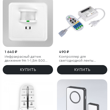
1 640 ₽
490 ₽
Инфракрасный датчик
Контроллер для
движения 9m 1-1,8m 800W
светодиодной ленты
IP20 160°
Premium мультибелый с
ПДУ 220V (радио) IP20
КУПИТЬ
КУПИТЬ