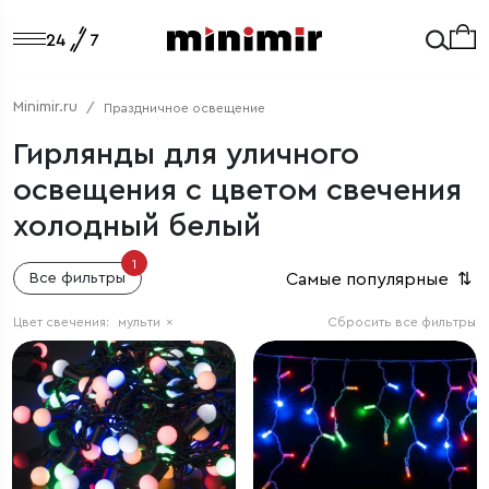
Minimir.ru
Праздничное освещение
Гирлянды для уличного
освещения с цветом свечения
холодный белый
1
Самые популярные
⇅
Все фильтры
Цвет свечения:
мульти
×
Сбросить все фильтры