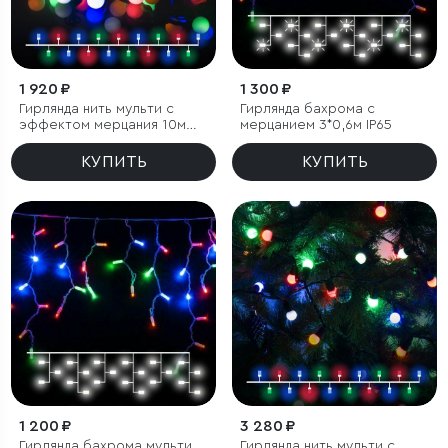
1 920 ₽
1 300 ₽
Гирлянда нить мульти с
Гирлянда бахрома с
эффектом мерцания 10м
мерцанием 3*0,6м IP65
IP65
КУПИТЬ
КУПИТЬ
1 200 ₽
3 280 ₽
Гирлянда бахрома мульти
Гирлянда нить мульти с