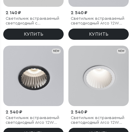
2 140 ₽
2 540 ₽
Светильник встраиваемый
Светильник встраиваемый
светодиодный с
светодиодный Arco 12W
антибликовой решеткой
3000K черный жемчуг IP44
Tetro 10W 4000K черный
КУПИТЬ
КУПИТЬ
IP44
NEW
NEW
2 540 ₽
2 540 ₽
Светильник встраиваемый
Светильник встраиваемый
светодиодный Arco 12W
светодиодный Arco 12W
4000K черный жемчуг IP44
4000K белый IP44