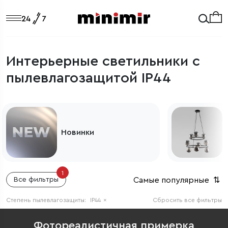
Интерьерные светильники с
пылевлагозащитой IP44
Новинки
1
Самые популярные
⇅
Все фильтры
Степень пылевлагозащиты:
IP44
×
Сбросить все фильтры
Фотореалистичная примерка