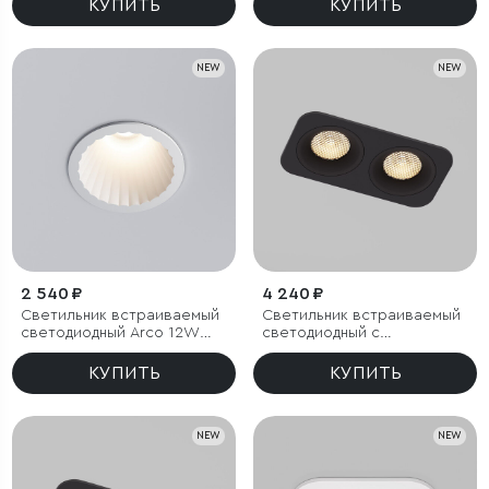
КУПИТЬ
КУПИТЬ
NEW
NEW
2 540 ₽
4 240 ₽
Светильник встраиваемый
Светильник встраиваемый
светодиодный Arco 12W
светодиодный с
3000K белый IP44
антибликовой решеткой
Tetro 20W 3000K черный
КУПИТЬ
КУПИТЬ
IP44
NEW
NEW