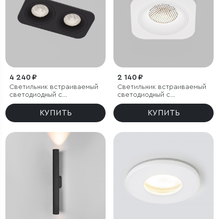
4 240 ₽
2 140 ₽
Светильник встраиваемый
Светильник встраиваемый
светодиодный с
светодиодный с
антибликовой решеткой
антибликовой решеткой
Tetro 20W 4000K черный
Tetro 10W 4000K белый
КУПИТЬ
КУПИТЬ
IP44
IP44