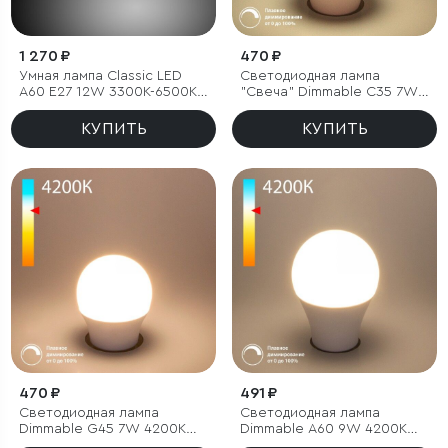
1 270 ₽
470 ₽
Умная лампа Classic LED
Светодиодная лампа
А60 Е27 12W 3300К-6500К
"Свеча" Dimmable C35 7W
CCT+DIM (BLE2778)
4200K E27
КУПИТЬ
КУПИТЬ
470 ₽
491 ₽
Светодиодная лампа
Светодиодная лампа
Dimmable G45 7W 4200K
Dimmable А60 9W 4200K
E27
E27