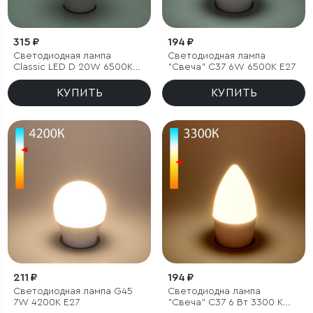
315 ₽
194 ₽
Светодиодная лампа
Светодиодная лампа
Classic LED D 20W 6500K
"Свеча" C37 6W 6500K E27
E27 А65
КУПИТЬ
КУПИТЬ
211 ₽
194 ₽
Светодиодная лампа G45
Светодиодна лампа
7W 4200K E27
"Свеча" C37 6 Вт 3300 K