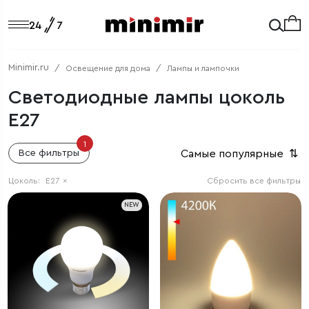
Minimir.ru
Освещение для дома
Лампы и лампочки
Светодиодные лампы цоколь
E27
1
Самые популярные
⇅
Все фильтры
Цоколь:
E27
×
Сбросить все фильтры
NEW