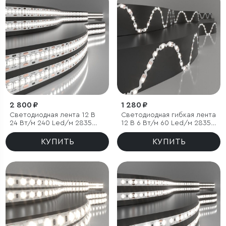
2 800 ₽
1 280 ₽
Светодиодная лента 12 В
Светодиодная гибкая лента
24 Вт/м 240 Led/м 2835
12 В 6 Вт/м 60 Led/м 2835
IP20, дневной белый 4200
IP20, дневной белый 4200K,
K, 5 м
5 м
КУПИТЬ
КУПИТЬ