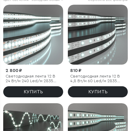
2 800 ₽
810 ₽
Светодиодная лента 12 В
Светодиодная лента 12 В
24 Вт/м 240 Led/м 2835
4,8 Вт/м 60 Led/м 2835
IP20, холодный белый 6500
IP20, холодный белый
K, 5 м
6500К, 5 м
КУПИТЬ
КУПИТЬ