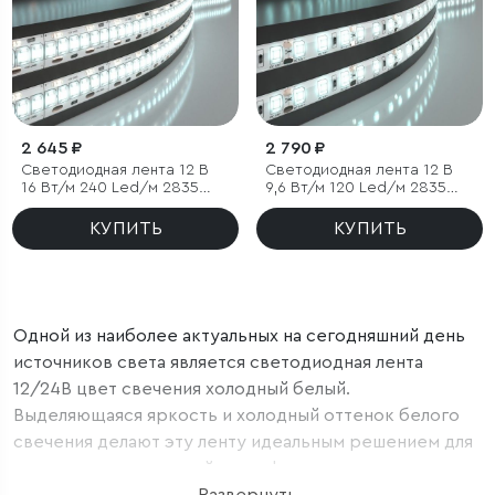
2 645 ₽
2 790 ₽
Светодиодная лента 12 В
Светодиодная лента 12 В
16 Вт/м 240 Led/м 2835
9,6 Вт/м 120 Led/м 2835
IP65, холодный белый
IP65, холодный белый
6500K, 5 м
6500K, 5 м
КУПИТЬ
КУПИТЬ
Одной из наиболее актуальных на сегодняшний день
источников света является светодиодная лента
12/24В цвет свечения холодный белый.
Выделяющаяся яркость и холодный оттенок белого
свечения делают эту ленту идеальным решением для
создания современной атмосферы в доме или на