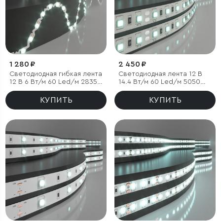
1 280 ₽
2 450 ₽
Светодиодная гибкая лента
Светодиодная лента 12 В
12 В 6 Вт/м 60 Led/м 2835
14.4 Вт/м 60 Led/м 5050
IP20, холодный белый
IP20, холодный белый
6500K, 5 м
6500К, 5 м
КУПИТЬ
КУПИТЬ