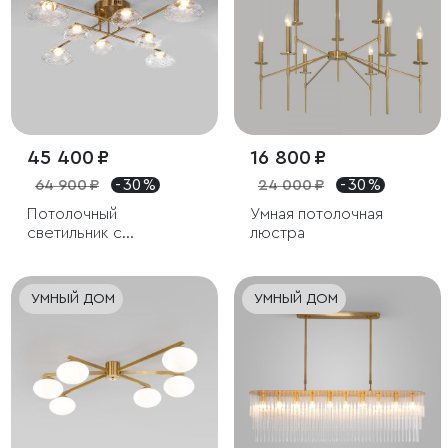
45 400 ₽
16 800 ₽
64 900 ₽
- 30 %
24 000 ₽
- 30 %
Потолочный
Умная потолочная
светильник с
люстра
прозрачными
стеклянными
плафонами
УМНЫЙ ДОМ
УМНЫЙ ДОМ