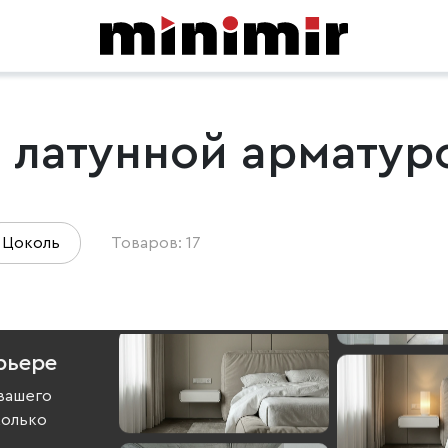
 латунной арматур
Цоколь
Товаров: 17
рьере
вашего
колько