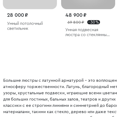
28 000 ₽
48 900 ₽
69 800 ₽
- 30 %
Умный потолочный
светильник
Умная подвесная
люстра со стеклянным
рассеивателем
Большие люстры с латунной арматурой – это воплощени
атмосферу торжественности. Латунь, благородный мет
узоры, хрустальные подвески, играющие всеми цветами
для больших гостиных, бальных залов, театров и других
классики с ее строгими линиями и симметрией до бар
материалами, такими как стекло, дерево или даже тек