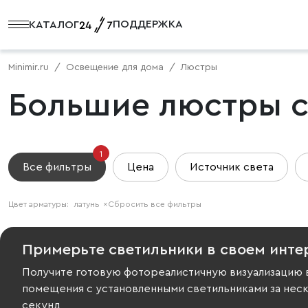
ПОДДЕРЖКА
КАТАЛОГ
Minimir.ru
Освещение для дома
Люстры
Большие люстры с
1
Все фильтры
Цена
Источник света
Цвет арматуры:
латунь
×
Сбросить все фильтры
Примерьте светильники в своем инте
Получите готовую фотореалистичную визуализацию 
помещения с установленными светильниками за нес
секунд