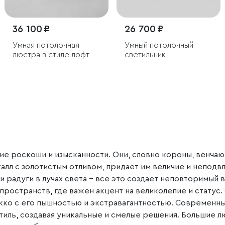
36 100 ₽
26 700 ₽
Умная потолочная
Умный потолочный
люстра в стиле лофт
светильник
е роскоши и изысканности. Они, словно короны, венчают
алл с золотистым отливом, придает им величие и непод
 радуги в лучах света – все это создает неповторимый 
 пространств, где важен акцент на великолепие и статус.
окко с его пышностью и экстравагантностью. Современны
стиль, создавая уникальные и смелые решения. Большие л