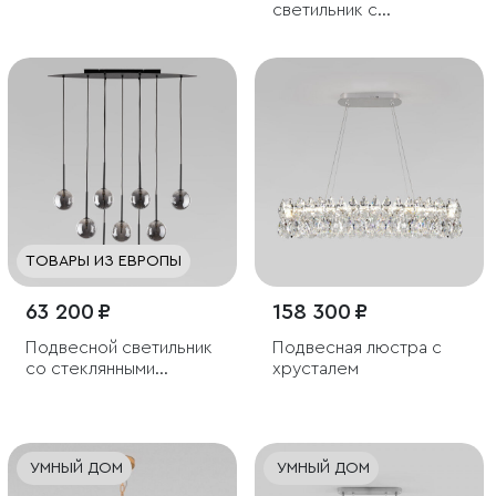
рассеивателем
светильник с
прозрачными
стеклянными
плафонами
ТОВАРЫ ИЗ ЕВРОПЫ
63 200 ₽
158 300 ₽
Подвесной светильник
Подвесная люстра с
со стеклянными
хрусталем
плафонами
УМНЫЙ ДОМ
УМНЫЙ ДОМ