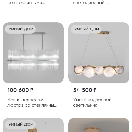
со стеклянными
светодиодный
плафонами
светильник ССТ с
пультом управления
УМНЫЙ ДОМ
УМНЫЙ ДОМ
100 600 ₽
54 500 ₽
Умная подвесная
Умный подвесной
люстра со стеклянным
светильник
рассеивателем
УМНЫЙ ДОМ