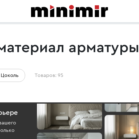
материал арматуры
Цоколь
Товаров: 95
рьере
вашего
колько