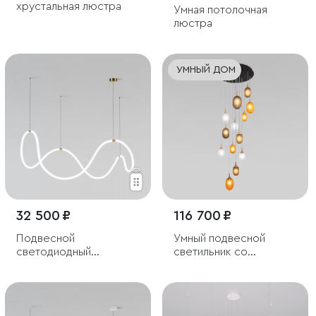
хрустальная люстра
Умная потолочная
люстра
УМНЫЙ ДОМ
32 500 ₽
116 700 ₽
Подвесной
Умный подвесной
светодиодный
светильник со
светильник ССТ с
стеклянными
пультом управления
плафонами