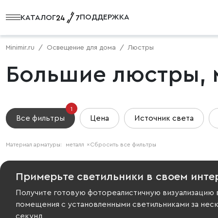
ПОДДЕРЖКА
КАТАЛОГ
Minimir.ru
Освещение для дома
Люстры
Большие люстры, 
1
Все фильтры
Цена
Источник света
Материал арматуры:
металл
×
Сбросить все фильтры
Примерьте светильники в своем инте
Получите готовую фотореалистичную визуализацию 
помещения с установленными светильниками за нес
секунд