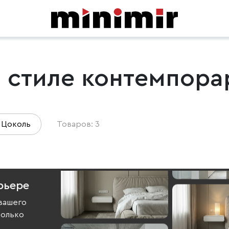
 стиле контемпора
Цоколь
Товаров: 3
рьере
вашего
колько