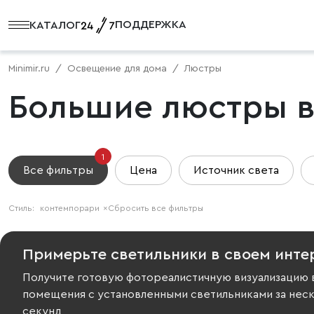
ПОДДЕРЖКА
КАТАЛОГ
Minimir.ru
Освещение для дома
Люстры
Большие люстры в
1
Все фильтры
Цена
Источник света
Стиль:
контемпорари
×
Сбросить все фильтры
Примерьте светильники в своем инте
Получите готовую фотореалистичную визуализацию 
помещения с установленными светильниками за нес
секунд