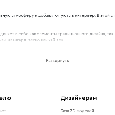
ьную атмосферу и добавляют уюта в интерьер. В этой с
иняет в себе как элементы традиционного дизайна, так 
м, авангард, техно или хай-тек.
аны из различных материалов. В основном используется
Развернуть
овых сочетаниях, но чаще всего встречаются светлые бе
люстры. Важно, чтобы она не перегружала интерьер. П
телю
Дизайнерам
ыбирайте сертифицированную продукцию от проверенног
нет
База 3D моделей