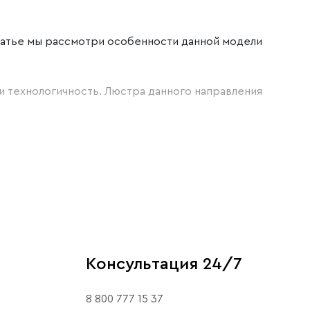
татье мы рассмотри особенности данной модели
и технологичность. Люстра данного направления
 стеклянные, металлические, деревянные и акриловые
жевые или благородные золотые, серебряные или
рекрасным вариантом станут просторные комнаты,
Консультация 24/7
о производителя, который предоставляет
8 800 777 15 37