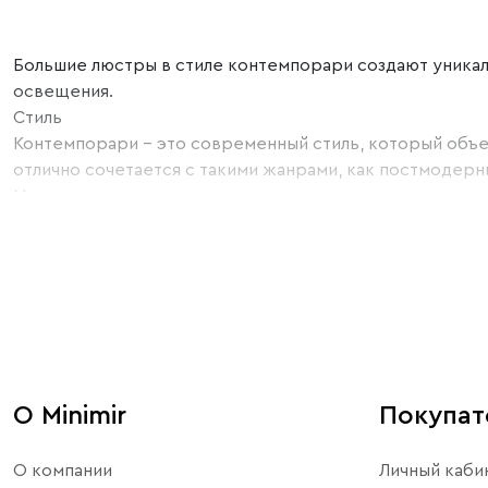
Большие люстры в стиле контемпорари создают уникал
освещения.
Стиль
Контемпорари – это современный стиль, который объед
отлично сочетается с такими жанрами, как постмодерниз
Материалы
Большие люстры в стиле контемпорари могут быть созд
элементы.
Цвет
Такая модель может быть выполнена в различных цвет
медные оттенки.
Пространство
Учитывайте площадь, помещение при установке такой 
такие как гостиная, зал, кухня, спальня или холл.
О Minimir
Покупа
Производитель
Приобретая изделие, обратите внимание на бренд. В
О компании
Личный каби
официальную гарантию на свои товары.