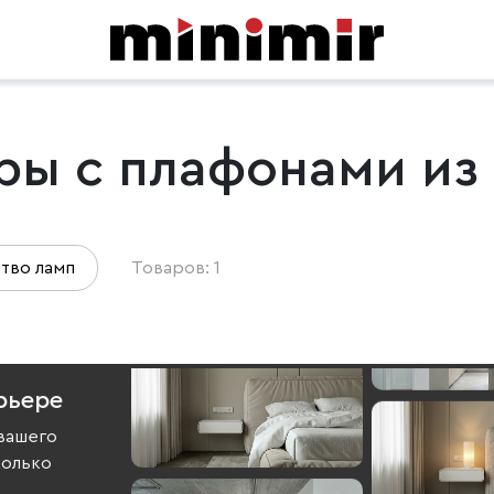
ры с плафонами из 
тво ламп
Товаров: 1
рьере
вашего
колько