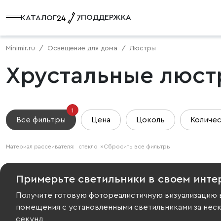
ПОДДЕРЖКА
КАТАЛОГ
Minimir.ru
Освещение для дома
Люстры
Хрустальные люст
1
Все фильтры
Цена
Цоколь
Количес
Материал рассеивателя:
стекло
×
Сбросить все фильтры
Примерьте светильники в своем инте
Получите готовую фотореалистичную визуализацию 
помещения с установленными светильниками за нес
секунд