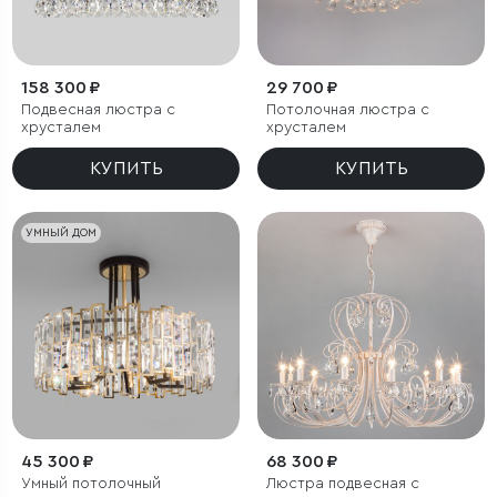
158 300 ₽
29 700 ₽
Подвесная люстра с
Потолочная люстра с
хрусталем
хрусталем
КУПИТЬ
КУПИТЬ
УМНЫЙ ДОМ
45 300 ₽
68 300 ₽
Умный потолочный
Люстра подвесная с