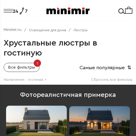
Minimir.ru
Освещение для дома
Люстры
Хрустальные люстры в
гостиную
1
Самые популярные
⇅
Все фильтры
Назначение:
гостиная
×
Сбросить все фильтры
Фотореалистичная примерка