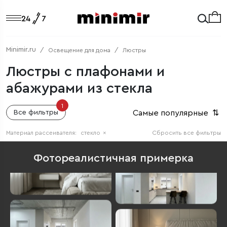
Minimir.ru
Освещение для дома
Люстры
Люстры с плафонами и
абажурами из стекла
1
Самые популярные
⇅
Все фильтры
Материал рассеивателя:
стекло
×
Сбросить все фильтры
Фотореалистичная примерка