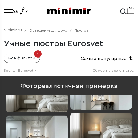
Minimir.ru
Освещение для дома
Люстры
Умные люстры Eurosvet
1
Самые популярные
⇅
Все фильтры
Бренд:
Eurosvet
×
Сбросить все фильтры
Фотореалистичная примерка