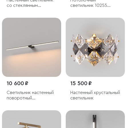
Настенный светильник
Потолочный
со стеклянным
светильник 10255
плафоном
Estera
10 600 ₽
15 500 ₽
Светильник настенный
Настенный хрустальный
поворотный
светильник
светодиодный Luar 900
черный жемчуг 3000K