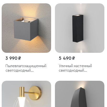
хром IP44
3 990 ₽
5 490 ₽
Пылевлагозащи
щенный
Уличный настенный
светодиодный
светодиодный
светильник с
светильник Blaze LED
регулируемым углом
IP65
рассеивания Winner
серый IP54