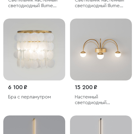
Cветильник настенный
Светильник настенный
светодиодный Illume
светодиодный Illume
латунь 4000K
черный 4000K
6 100 ₽
15 200 ₽
Бра с перламутром
Настенный
светодиодный
светильник Ragno