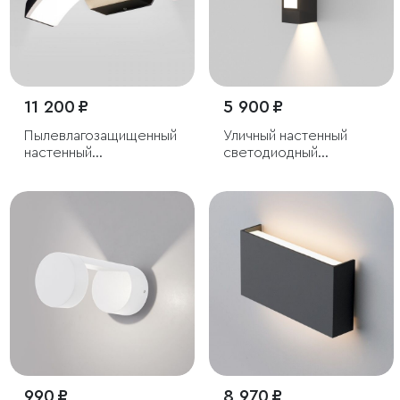
11 200 ₽
5 900 ₽
Пылевлагозащи
щенный
Уличный настенный
настенный
светодиодный
светодиодный
светильник Techno LED
светильник Asteria D
IP54 с регулировкой
IP54
лучей
990 ₽
8 970 ₽