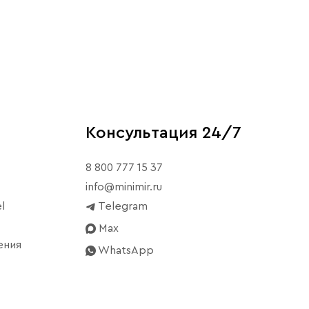
ая неограниченные возможности для творчества. Если
 выбором, который придаст вашему интерьеру
Консультация 24/7
8 800 777 15 37
info@minimir.ru
l
Telegram
Max
ения
WhatsApp