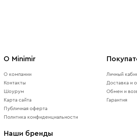
уникальный и эклектичный дизайн. Эти светильники по
вы цените эклектику, инновации и нестандартный диз
уникальность и художественный акцент.
О Minimir
Покупа
О компании
Личный каби
Контакты
Доставка и о
Шоурум
Обмен и воз
Карта сайта
Гарантия
Публичная оферта
Политика конфиденциальности
Наши бренды