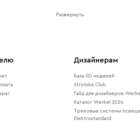
зволяют играть с текстурами, цветами и формами, открыв
айн, светильники постмодернизма могут стать идеальным
Развернуть
телю
Дизайнерам
нет
База 3D моделей
плата
Strotskis Club
врат
Гайд для дизайнеров Werke
Каталог Werkel 2024
Трековые системы освещ
Elektrostandard