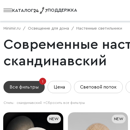
ПОДДЕРЖКА
КАТАЛОГ
Minimir.ru
Освещение для дома
Настенные светильники
Современные наст
скандинавский
1
Все фильтры
Цена
Световой поток
Стиль:
скандинавский
×
Сбросить все фильтры
NEW
NEW