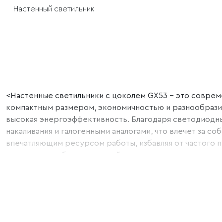
Настенный светильник
<Настенные светильники с цоколем GX53 – это соврем
компактным размером, экономичностью и разнообрази
высокая энергоэффективность. Благодаря светодиодн
накаливания и галогенными аналогами, что влечет за 
впечатляющим ресурсом работы, избавляя от частого п
светильников более простой и экологически ответстве
решениях. Вы сможете подобрать оптимальный вариант
разнообразных форм, с использованием различных отде
светильники GX53 отлично вписываются в ограниченное
использоваться для создания точечной подсветки в го
для тех, кто отдает предпочтение современному дизай