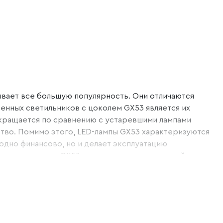
вает все большую популярность. Они отличаются
нных светильников с цоколем GX53 является их
кращается по сравнению с устаревшими лампами
ество. Помимо этого, LED-лампы GX53 характеризуются
одно финансово, но и делает эксплуатацию
ветильников с GX53 в различных стилях и дизайнерских
ультрасовременный минимализм. Доступны модели
 и полимеры. Благодаря своим компактным размерам,
ольших прихожих. Они также могут эффективно
светильники с цоколем GX53 – это превосходный выбор
оляют создать функциональное и элегантное освещение