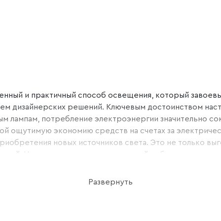
енный и практичный способ освещения, который завоевы
ем дизайнерских решений. Ключевым достоинством насте
ым лампам, потребление электроэнергии значительно со
собой ощутимую экономию средств на счетах за электрич
риобретения новых источников света. Это не только выг
нной. На рынке представлен широкий выбор настенных с
 для любого интерьера, будь то строгая классика или 
лочных материалов, включая металл, стекло, древесину
Развернуть
 пространство, например, в коридорах, санузлах и неб
стиных, спальных комнатах и кухонных зонах. Настенные 
ну, экономичности и простоте использования. Они позв