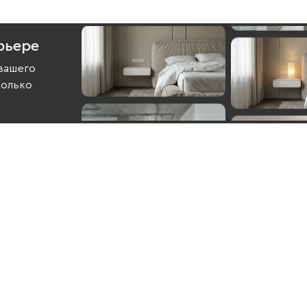
рьере
вашего
колько